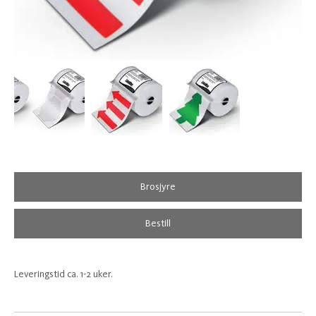
Brosjyre
Bestill
Leveringstid ca. 1-2 uker.