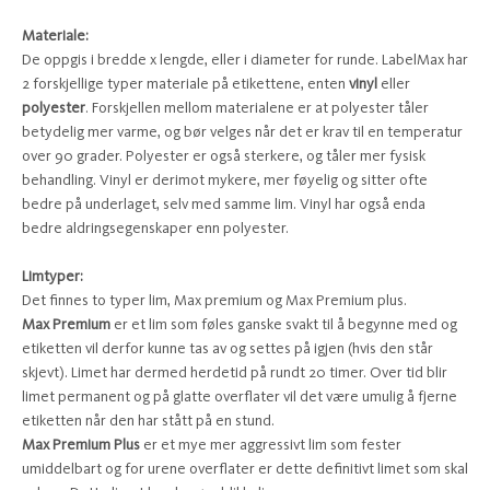
Materiale:
De oppgis i bredde x lengde, eller i diameter for runde. LabelMax har
2 forskjellige typer materiale på etikettene, enten
vinyl
eller
polyester
. Forskjellen mellom materialene er at polyester tåler
betydelig mer varme, og bør velges når det er krav til en temperatur
over 90 grader. Polyester er også sterkere, og tåler mer fysisk
behandling. Vinyl er derimot mykere, mer føyelig og sitter ofte
bedre på underlaget, selv med samme lim. Vinyl har også enda
bedre aldringsegenskaper enn polyester.
Limtyper:
Det finnes to typer lim, Max premium og Max Premium plus.
Max Premium
er et lim som føles ganske svakt til å begynne med og
etiketten vil derfor kunne tas av og settes på igjen (hvis den står
skjevt). Limet har dermed herdetid på rundt 20 timer. Over tid blir
limet permanent og på glatte overflater vil det være umulig å fjerne
etiketten når den har stått på en stund.
Max Premium Plus
er et mye mer aggressivt lim som fester
umiddelbart og for urene overflater er dette definitivt limet som skal