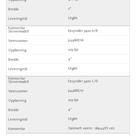
2"
Utgått
Easycoder 3400 A/B
944668716
203 dpi
4"
Utgått
Easycoder 3400 C/D
944668717
203 dpi
4"
Utgått
Gammelt varenr.: 069448S-001