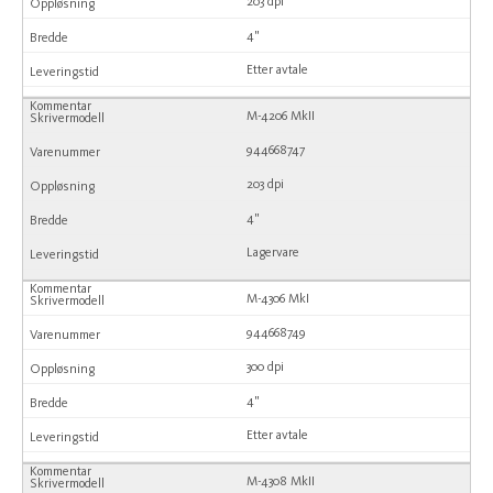
203 dpi
4"
Etter avtale
M-4206 MkII
944668747
203 dpi
4"
Lagervare
M-4306 MkI
944668749
300 dpi
4"
Etter avtale
M-4308 MkII