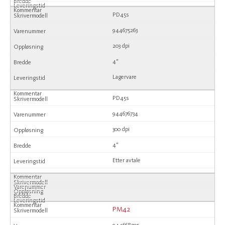
PD45s
944675263
203 dpi
4"
Lagervare
PD45s
944676734
300 dpi
4"
Etter avtale
PM42