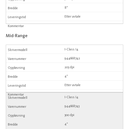
8"
Etter avtale
Mid-Range
I-Class I4
944668742
203 dpi
4"
Etter avtale
I-Class I4
944668743
300 dpi
4"