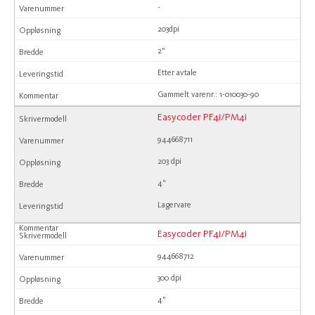
-
203dpi
2"
Etter avtale
Gammelt varenr.: 1-010030-90
Easycoder PF4i/PM4i
944668711
203 dpi
4"
Lagervare
Easycoder PF4i/PM4i
944668712
300 dpi
4"