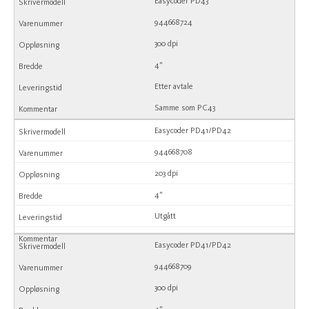
Easycoder PD43
944668724
300 dpi
4"
Etter avtale
Samme som PC43
Easycoder PD41/PD42
944668708
203 dpi
4"
Utgått
Easycoder PD41/PD42
944668709
300 dpi