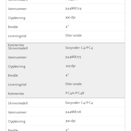
944668724
300 dpi
4"
Etter avtale
Easycoder C4/PC4
944668725
203 dpi
4"
Etter avtale
PC4A/PC4B
Easycoder C4/PC4
944668726
300 dpi
4"