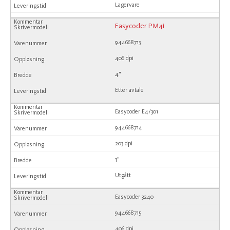
Lagervare
Easycoder PM4i
944668713
406 dpi
4"
Etter avtale
Easycoder E4/301
944668714
203 dpi
3"
Utgått
Easycoder 3240
944668715
406 dpi