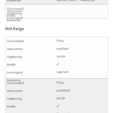
Gammelt varenr.: 1-040085-90
Mid-Range
PM45
944674351
203 dpi
4"
Lagervare
PM45
944676438
300 dpi
4"