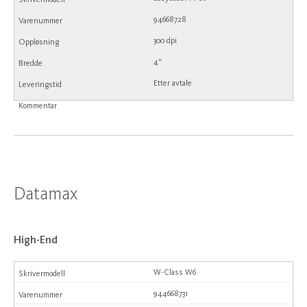
94668728
300 dpi
4"
Etter avtale
Datamax
High-End
W-Class W6
944668731