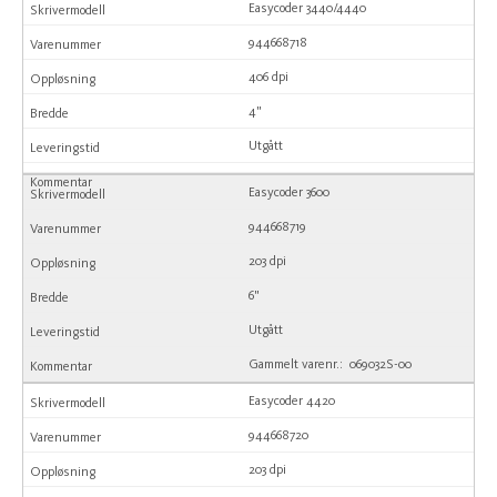
Easycoder 3440/4440
944668718
406 dpi
4"
Utgått
Easycoder 3600
944668719
203 dpi
6"
Utgått
Gammelt varenr.: 069032S-00
Easycoder 4420
944668720
203 dpi