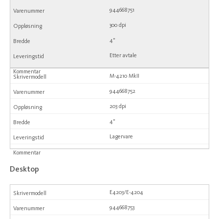
944668751
300 dpi
4"
Etter avtale
M-4210 MkII
944668752
203 dpi
4"
Lagervare
Desktop
E4203/E-4204
944668753