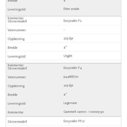
4"
Etter avtale
Easycoder F2
-
203 dpi
4"
Utgått
Easycoder F4
944668710
203 dpi
4"
Lagervare
Gammelt varenr.: 1-010103-90
Easycoder PF2i