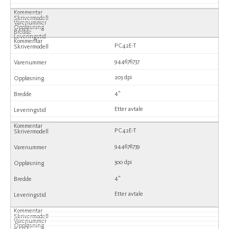
PC42E-T
944676737
203 dpi
4"
Etter avtale
PC42E-T
944676739
300 dpi
4"
Etter avtale