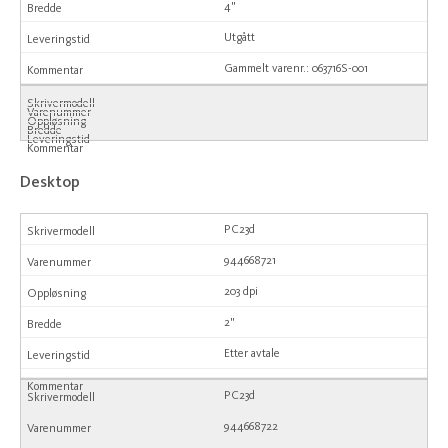
4"
Utgått
Gammelt varenr.: 063716S-001
Desktop
PC23d
944668721
203 dpi
2"
Etter avtale
PC23d
944668722