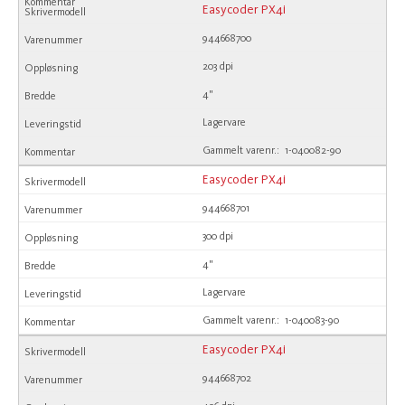
Easycoder PX4i
944668700
203 dpi
4"
Lagervare
Gammelt varenr.: 1-040082-90
Easycoder PX4i
944668701
300 dpi
4"
Lagervare
Gammelt varenr.: 1-040083-90
Easycoder PX4i
944668702