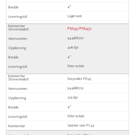
4"
Lagervare
PM43/PM43c
944668707
406 dpi
4"
Etter avtale
Easycoder PD43
944668723
203 dpi
4"
Etter avtale
Samme som PC43