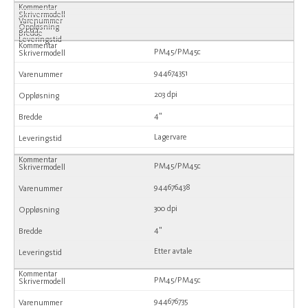
PM45/PM45c
944674351
203 dpi
4"
Lagervare
PM45/PM45c
944676438
300 dpi
4"
Etter avtale
PM45/PM45c
944676735