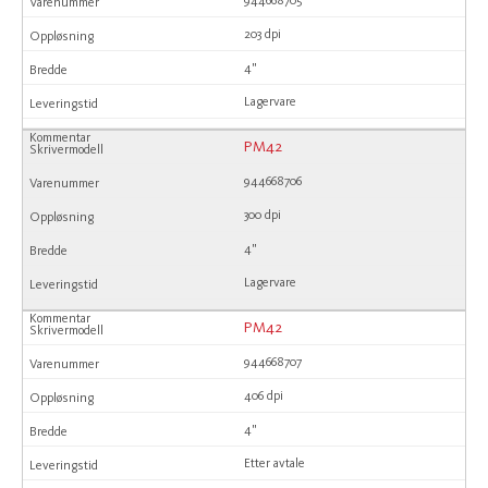
944668705
203 dpi
4"
Lagervare
PM42
944668706
300 dpi
4"
Lagervare
PM42
944668707
406 dpi
4"
Etter avtale