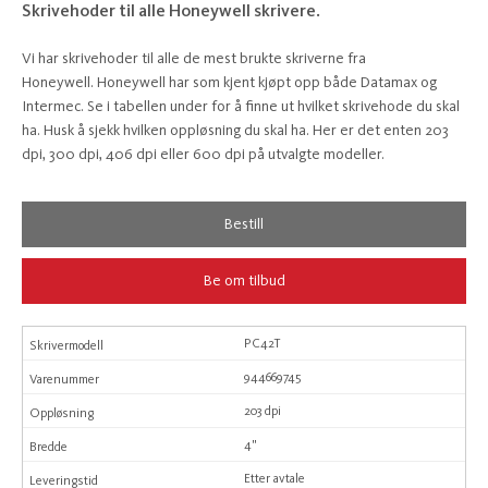
Skrivehoder til alle Honeywell skrivere.
Vi har skrivehoder til alle de mest brukte skriverne fra
Honeywell. Honeywell har som kjent kjøpt opp både Datamax og
Intermec. Se i tabellen under for å finne ut hvilket skrivehode du skal
ha. Husk å sjekk hvilken oppløsning du skal ha. Her er det enten 203
dpi, 300 dpi, 406 dpi eller 600 dpi på utvalgte modeller.
Bestill
Be om tilbud
PC42T
944669745
203 dpi
4"
Etter avtale