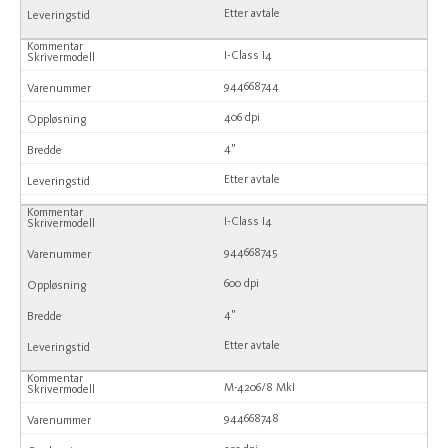
Etter avtale
I-Class I4
944668744
406 dpi
4"
Etter avtale
I-Class I4
944668745
600 dpi
4"
Etter avtale
M-4206/8 MkI
944668748