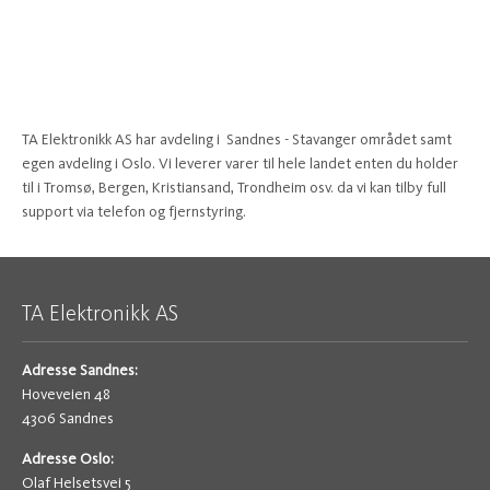
TA Elektronikk AS har avdeling i Sandnes - Stavanger området samt
egen avdeling i Oslo. Vi leverer varer til hele landet enten du holder
til i Tromsø, Bergen, Kristiansand, Trondheim osv. da vi kan tilby full
support via telefon og fjernstyring.
TA Elektronikk AS
Adresse Sandnes:
Hoveveien 48
4306 Sandnes
Adresse Oslo:
Olaf Helsetsvei 5