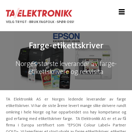
VELG TRYGT - BRUK FAGFOLK - SPØR OSS!
Farge-etikettskriver
Norges største leverandør av farge-
etikettskrivere og rekvisita
TA Elektronikk AS er Norges ledende leverandør av farge
etikettskriver. Vi har de siste årene levert mange slike skrivere rundt
omkring i hele Norge og har opparbeidet oss høy kompetanse og
god erfaring med etikettskriver farge. TA Elektronikk AS er et av få
firma i Europa sertifisert som ”EPSON Colour Label+ Partner
GOLD». Vi lagerfører et stort utvalg av farge etikettskriver, etiketter