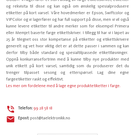
og rekvisita til disse og kan også om ønskelig spesialprodusere
etiketter på kort varsel. Våre hovedmerker er Epson, Swiftcolor og
VIPColor og vi lagerfører og har full support på disse, men vi vil også
kunne levere etiketter til andre merker som for eksempel Primera
eller Memjet baserte farge etikettskriver. I tillegg til har vi i løpet av
25 år tilegnet oss stor kompetanse på etiketter og etikettskrivere
generelt og vet hvor viktig det er at dette passer i sammen og kan
derfor tilby både standard og spesialtilpassede etikettløsninger.
Oppnå konkurransefortrinn med å kunne tilby nye produkter med
unik etikett på kort varsel, samtidig som du produserer det du
trenger tilpasset sesong og etterspørsel. Lag dine egne
fargeetiketter raskt og effektivt.
Les mer om fordelene med å lage egne produktetiketter i farge.
Telefon:
99 28 58 18
Epost:
post@taelektronikk.no