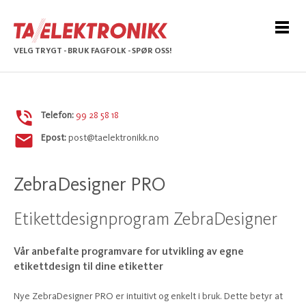
VELG TRYGT - BRUK FAGFOLK - SPØR OSS!
Telefon:
99 28 58 18
Epost:
post@taelektronikk.no
ZebraDesigner PRO
Etikettdesignprogram ZebraDesigner
Vår anbefalte programvare for utvikling av egne
etikettdesign til dine etiketter
Nye ZebraDesigner PRO er intuitivt og enkelt i bruk. Dette betyr at