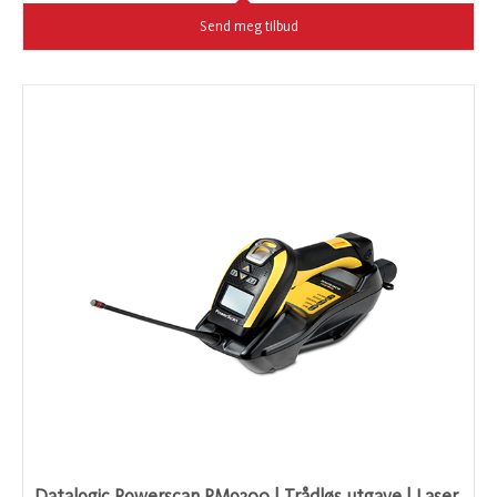
Send meg tilbud
Datalogic Powerscan PM9300 | Trådløs utgave | Laser