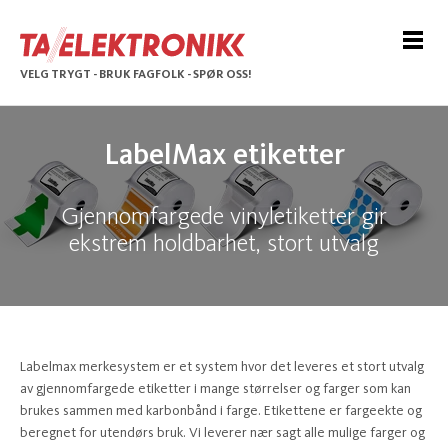
VELG TRYGT - BRUK FAGFOLK - SPØR OSS!
LabelMax etiketter
Gjennomfargede vinyletiketter gir
ekstrem holdbarhet, stort utvalg
Labelmax merkesystem er et system hvor det leveres et stort utvalg
av gjennomfargede etiketter i mange størrelser og farger som kan
brukes sammen med karbonbånd i farge. Etikettene er fargeekte og
beregnet for utendørs bruk. Vi leverer nær sagt alle mulige farger og