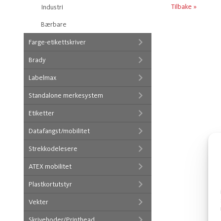
Tilbake »
Industri
Bærbare
Farge-etikettskriver
Brady
Labelmax
Standalone merkesystem
Etiketter
Datafangst/mobilitet
Strekkodelesere
ATEX mobilitet
Plastkortutstyr
Vekter
Skrivehoder/Printhead