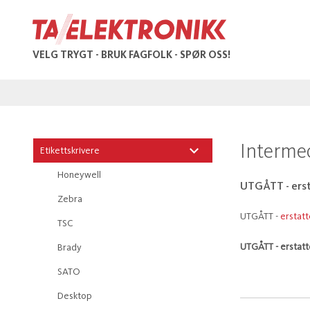
VELG TRYGT - BRUK FAGFOLK - SPØR OSS!
Interme
Etikettskrivere
Honeywell
UTGÅTT - ers
Zebra
UTGÅTT -
erstat
TSC
UTGÅTT - erstatt
Brady
SATO
Desktop