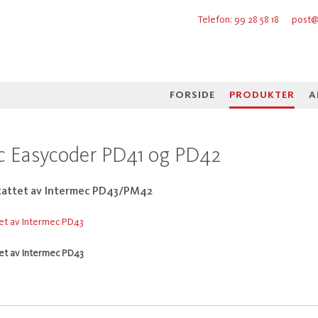
Telefon: 99 28 58 18
post@
FORSIDE
PRODUKTER
A
c Easycoder PD41 og PD42
tattet av Intermec PD43/PM42
tet av Intermec PD43
et av Intermec PD43