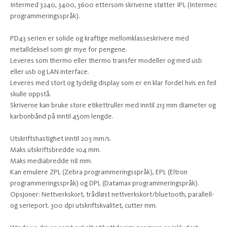
Intermed 3240, 3400, 3600 ettersom skriverne støtter IPL (Intermec
programmeringsspråk).
PD43 serien er solide og kraftige mellomklasseskrivere med
metalldeksel som gir mye for pengene.
Leveres som thermo eller thermo transfer modeller og med usb
eller usb og LAN interface.
Leveres med stort og tydelig display som er en klar fordel hvis en feil
skulle oppstå.
Skriverne kan bruke store etikettruller med inntil 213 mm diameter og
karbonbånd på inntil 450m lengde.
Utskriftshastighet inntil 203 mm/s.
Maks utskriftsbredde 104 mm.
Maks mediabredde 118 mm.
Kan emulere ZPL (Zebra programmeringsspråk), EPL (Eltron
programmeringsspråk) og DPL (Datamax programmeringspråk).
Opsjoner: Nettverkskort, trådløst nettverkskort/bluetooth, parallell-
og serieport. 300 dpi utskriftskvalitet, cutter mm.