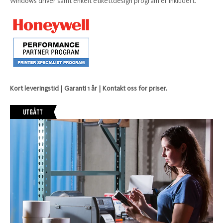
Windows driver samt enkelt etikettdesign program er inkludert.
Kort leveringstid | Garanti 1 år | Kontakt oss for priser.