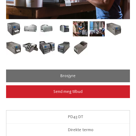
Brosjyre
Send meg tilbud
PD43 DT
Direkte termo