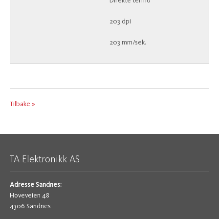
Direkte termo
203 dpi
203 mm/sek.
Tilbake »
TA Elektronikk AS
Adresse Sandnes:
Hoveveien 48
4306 Sandnes