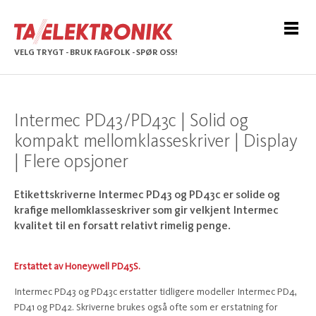
VELG TRYGT - BRUK FAGFOLK - SPØR OSS!
Intermec PD43/PD43c | Solid og
kompakt mellomklasseskriver | Display
| Flere opsjoner
Etikettskriverne Intermec PD43 og PD43c er solide og
krafige mellomklasseskriver som gir velkjent Intermec
kvalitet til en forsatt relativt rimelig penge.
Erstattet av Honeywell PD45S.
Intermec PD43 og PD43c erstatter tidligere modeller Intermec PD4,
PD41 og PD42. Skriverne brukes også ofte som er erstatning for