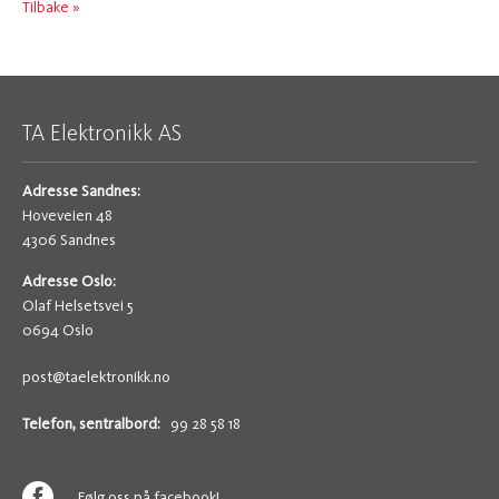
Tilbake »
TA Elektronikk AS
Adresse Sandnes:
Hoveveien 48
4306 Sandnes
Adresse Oslo:
Olaf Helsetsvei 5
0694 Oslo
post@taelektronikk.no
Telefon, sentralbord:
99 28 58 18
Følg oss på facebook!