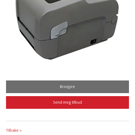
Brosjyre
Send meg tilbud
Tilbake »