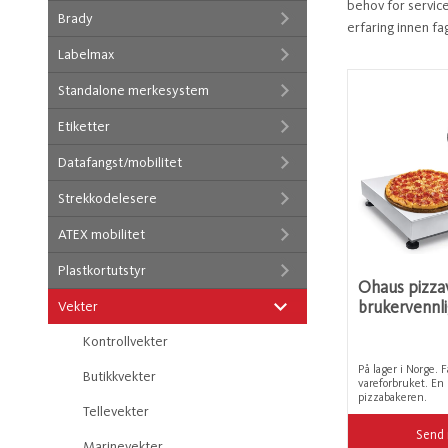
behov for servic
Brady
erfaring innen fa
Labelmax
Standalone merkesystem
Etiketter
Datafangst/mobilitet
Strekkodelesere
ATEX mobilitet
Plastkortutstyr
Ohaus pizza
brukervennli
Vekter
Kontrollvekter
På lager i Norge. F
Butikkvekter
vareforbruket. En 
pizzabakeren.
Tellevekter
Send 
Marinevekter