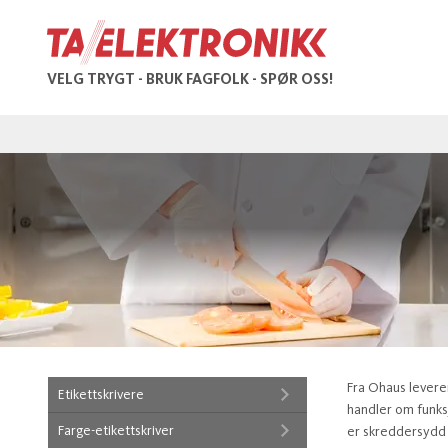
VELG TRYGT - BRUK FAGFOLK - SPØR OSS!
Fra Ohaus leverer
Etikettskrivere
handler om funksj
Farge-etikettskriver
er skreddersydd d