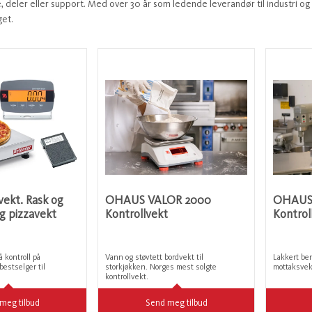
e, deler eller support. Med over 30 år som ledende leverandør til industri o
get.
vekt. Rask og
OHAUS VALOR 2000
OHAUS
g pizzavekt
Kontrollvekt
Kontrol
å kontroll på
Vann og støvtett bordvekt til
Lakkert be
bestselger til
storkjøkken. Norges mest solgte
mottaksvek
kontrollvekt.
meg tilbud
Send meg tilbud