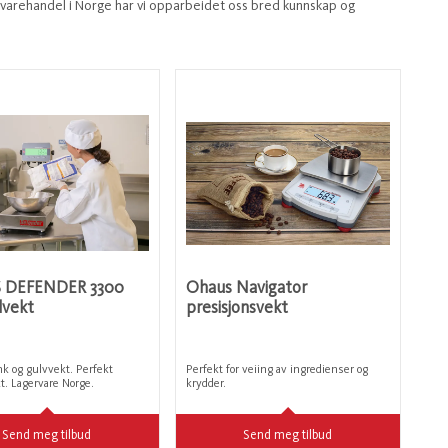
g varehandel i Norge har vi opparbeidet oss bred kunnskap og
 DEFENDER 3300
Ohaus Navigator
lvekt
presisjonsvekt
nk og gulvvekt. Perfekt
Perfekt for veiing av ingredienser og
t. Lagervare Norge.
krydder.
Send meg tilbud
Send meg tilbud