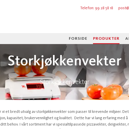
Telefon: 99 28 58 18
post@
FORSIDE
PRODUKTER
A
Storkjøkkenvekter
Storkjøkkenvekter
 vi et bredt utvalg av storkjøkkenvekter som passer til krevende miljøer. Det 
on, kapasitet, brukervennlighet og kvalitet. Dette har vi lang erfaring med å
itt behov. I vårt sortiment har vi spesialtilpassede pizzavekter, deigvekter