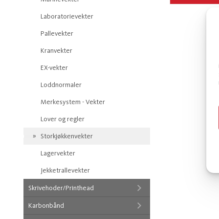
Laboratorievekter
Pallevekter
Kranvekter
EX-vekter
Loddnormaler
Merkesystem - Vekter
Lover og regler
Storkjøkkenvekter
Lagervekter
Jekketrallevekter
Skrivehoder/Printhead
Karbonbånd