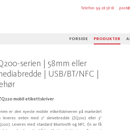
Telefon: 99 28 58 18
post@
FORSIDE
PRODUKTER
A
Q200-serien | 58mm eller
diabredde | USB/BT/NFC |
behør
Q220 mobil etikettskriver
ien er den nyeste mobile etikettskriveren på markedet
n leveres enten med 2" skrivebredde (ZQ210) eller 3"
Q220). Leveres med standard Bluetooth og NFC. Én av få