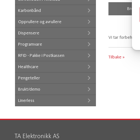
Brosjy
Karbonbånd
Opprullere og avrullere
Dispensere
Vi tar forbehold 
Programvare
RFID - Pakke i Postkassen
Tilbake »
Healthcare
Pengeteller
Brukt/demo
Linerless
TA Elektronikk AS