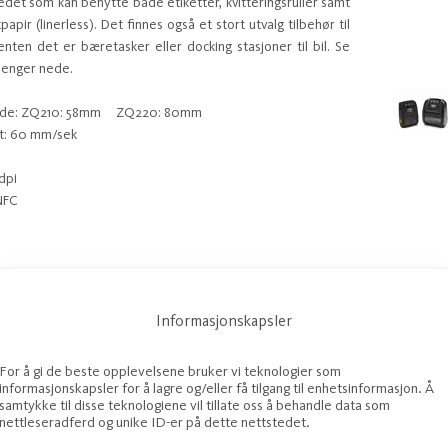
edet som kan benytte både etiketter, kvitteringsruller samt
pir (linerless). Det finnes også et stort utvalg tilbehør til
enten det er bæretasker eller docking stasjoner til bil. Se
 lenger nede.
dde: ZQ210: 58mm ZQ220: 80mm
et: 60 mm/sek
dpi
NFC
Informasjonskapsler
For å gi de beste opplevelsene bruker vi teknologier som
informasjonskapsler for å lagre og/eller få tilgang til enhetsinformasjon. Å
samtykke til disse teknologiene vil tillate oss å behandle data som
| Garanti 1 år | Kontakt oss for priser.
nettleseradferd og unike ID-er på dette nettstedet.