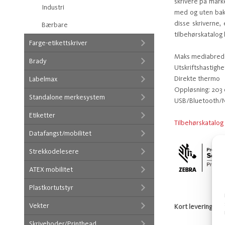
skrivere på mark
Industri
med og uten bakpa
disse skriverne, 
Bærbare
tilbehørskatalog
Farge-etikettskriver
Maks mediabre
Brady
Utskriftshastigh
Direkte thermo
Labelmax
Oppløsning: 203 
Standalone merkesystem
USB/Bluetooth/
Etiketter
Tilbehørskatalog
Datafangst/mobilitet
Strekkodelesere
ATEX mobilitet
Plastkortutstyr
Vekter
Kort leveringstid 
Skrivehoder/Printhead