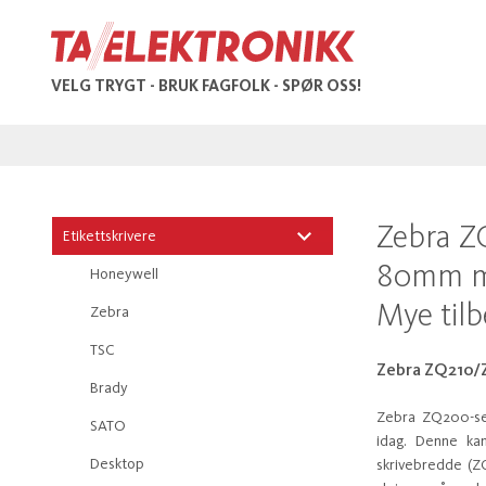
VELG TRYGT - BRUK FAGFOLK - SPØR OSS!
Zebra Z
Etikettskrivere
80mm me
Honeywell
Mye til
Zebra
TSC
Zebra ZQ210/Z
Brady
Zebra ZQ200-ser
SATO
idag. Denne ka
Desktop
skrivebredde (Z