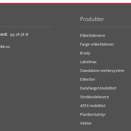
Produkter
bord:
99 28 58 18
Etikettskrivere
Farge-etikettskriver
ikk.no
Brady
Labelmax
Standalone merkesystem
Etiketter
Datafangst/mobilitet
Strekkodelesere
ATEX mobilitet
Plastkortutstyr
Vekter