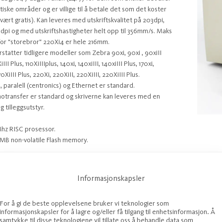
tiske områder og er villige til å betale det som det koster
i vært gratis). Kan leveres med utskriftskvalitet på 203dpi,
dpi og med utskriftshastigheter helt opp til 356mm/s. Maks
for "storebror" 220Xi4 er hele 216mm.
rstatter tidligere modeller som Zebra 90xi, 90xi , 90xiII
III Plus, 110XiIIIplus, 140xi, 140xiIII, 140xiIII Plus, 170xi,
170XiIII Plus, 220Xi, 220XiII, 220XiIII, 220XiIII Plus.
, paralell (centronics) og Ethernet er standard.
transfer er standard og skriverne kan leveres med en
g tilleggsutstyr.
 Mhz RISC prosessor.
MB non-volatile Flash memory.
 USB og nettverkstilkobling.
t inntil 356 mm/s.
Informasjonskapsler
edde 110 - 216 mm.
pi, 300 dpi eller 600 dpi.
For å gi de beste opplevelsene bruker vi teknologier som
76 mm.
informasjonskapsler for å lagre og/eller få tilgang til enhetsinformasjon. Å
utvidet minne, cutter, 40 mm kjerne m.m.
samtykke til disse teknologiene vil tillate oss å behandle data som