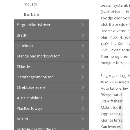
Industri
beste i systemkri
(kvalitet har aldr
Bærbare
300dpi eller 600
utskriftsbredde 
Farge-etikettskriver
Disse skriverne e
Brady
plus, 90XiIII, 90Xi
170XiII, 170XiIII, 
Labelmax
USb-, RS232 serie
Standalone merkesystem
Thermo og thermo
mengde forskjelli
Etiketter
Single 32 bit 133
Datafangst/mobilitet
16 MB SDRAM; 8 
Strekkodelesere
Auto kalibrering.
RS232, parallell-,
ATEX mobilitet
Utskriftshastighe
Maks utskriftsbr
Plastkortutstyr
Oppløsning 203 d
Vekter
Kjernestørrelse 
Kan leveres med 
Skrivehoder/Printhead