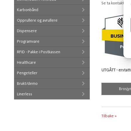
Se ta kontakt ell
Karbonbånd
Opprullere og avrullere
Dispensere
Programvare
RFID - Pakke i Postkassen
Healthcare
UTGÅTT - erstat
Pengeteller
Brukt/demo
Brosjy
Linerless
Tilbake »