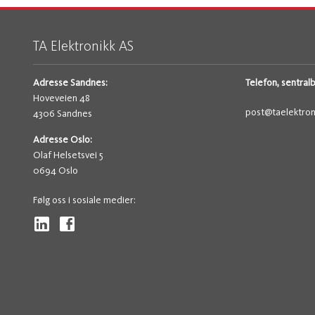
TA Elektronikk AS
Adresse Sandnes:
Telefon, sentral
Hoveveien 48
post@taelektron
4306 Sandnes
Adresse Oslo:
Olaf Helsetsvei 5
0694 Oslo
Følg oss i sosiale medier: