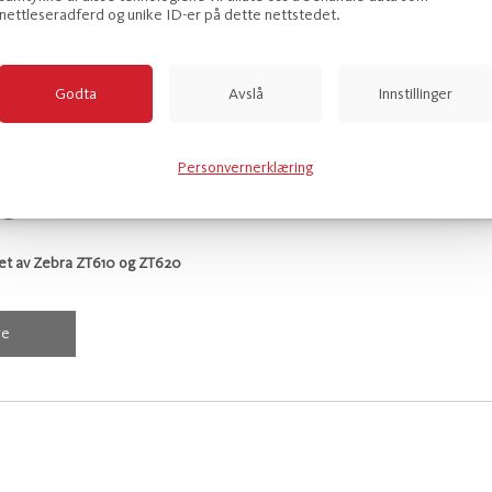
er se brossjyre for ytterligere opplysninger.
nettleseradferd og unike ID-er på dette nettstedet.
Godta
Avslå
Innstillinger
Personvernerklæring
tet av Zebra ZT610 og ZT620
re