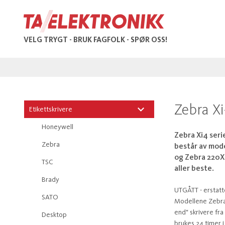
VELG TRYGT - BRUK FAGFOLK - SPØR OSS!
Zebra Xi
Etikettskrivere
Honeywell
Zebra Xi4 seri
Zebra
består av mode
og Zebra 220X
TSC
aller beste.
Brady
UTGÅTT - erstatt
SATO
Modellene Zebra 
end" skrivere fr
Desktop
brukes 24 timer i