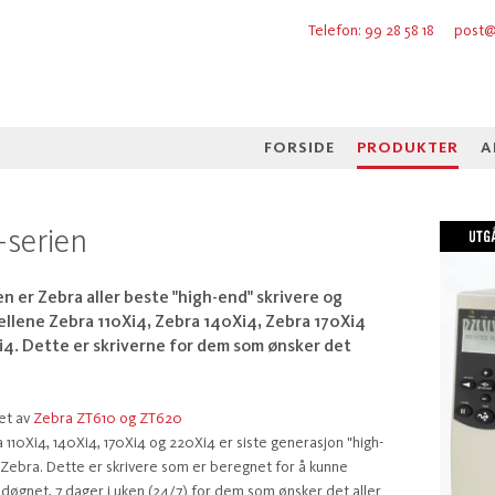
Telefon: 99 28 58 18
post@
FORSIDE
PRODUKTER
A
-serien
en er Zebra aller beste "high-end" skrivere og
llene Zebra 110Xi4, Zebra 140Xi4, Zebra 170Xi4
i4. Dette er skriverne for dem som ønsker det
et av
Zebra ZT610 og ZT620
110Xi4, 140Xi4, 170Xi4 og 220Xi4 er siste generasjon "high-
a Zebra. Dette er skrivere som er beregnet for å kunne
 døgnet, 7 dager i uken (24/7) for dem som ønsker det aller