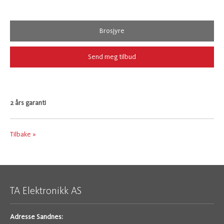
Brosjyre
Send meg tilbud
2 års garanti
Tilbake »
TA Elektronikk AS
Adresse Sandnes: