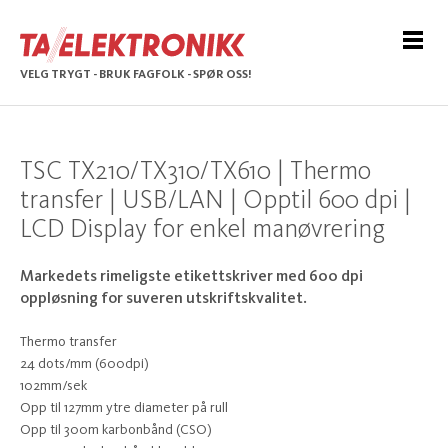
VELG TRYGT - BRUK FAGFOLK - SPØR OSS!
TSC TX210/TX310/TX610 | Thermo
transfer | USB/LAN | Opptil 600 dpi |
LCD Display for enkel manøvrering
Markedets rimeligste etikettskriver med 600 dpi
oppløsning for suveren utskriftskvalitet.
Thermo transfer
24 dots/mm (600dpi)
102mm/sek
Opp til 127mm ytre diameter på rull
Opp til 300m karbonbånd (CSO)