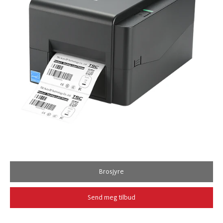
Brosjyre
Send meg tilbud