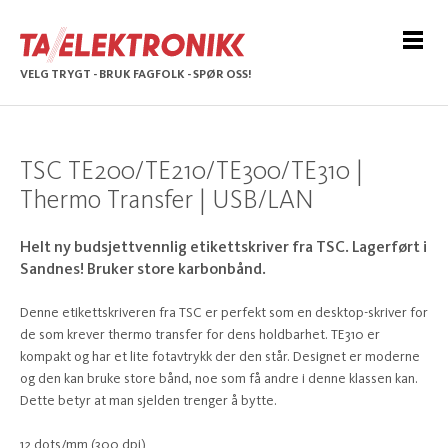
VELG TRYGT - BRUK FAGFOLK - SPØR OSS!
TSC TE200/TE210/TE300/TE310 |
Thermo Transfer | USB/LAN
Helt ny budsjettvennlig etikettskriver fra TSC. Lagerført i
Sandnes! Bruker store karbonbånd.
Denne etikettskriveren fra TSC er perfekt som en desktop-skriver for
de som krever thermo transfer for dens holdbarhet. TE310 er
kompakt og har et lite fotavtrykk der den står. Designet er moderne
og den kan bruke store bånd, noe som få andre i denne klassen kan.
Dette betyr at man sjelden trenger å bytte.
12 dots/mm (300 dpi)