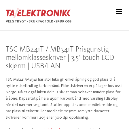
VELG TRYGT - BRUK FAGFOLK - SPØR OSS!
TSC MB241T / MB341T Prisgunstig
mellomklasseskriver | 3,5" touch LCD
skjerm | USB/LAN
TSC MB241/MB341 har stor luke gir enkel åpning og god plass til å
bytte etikettrull og karbonbånd. Etikettskriveren er på lager hos oss i
Norge. Nå er også luken delt i 2 slik at man behøver mindre plass for
å åpne. Kapasitet på hele 450m karbonbånd med varsling i display
når det nærmer seg tomt. Støtter opp til 120mm mediebredde og
har plass til etikettruller med hele 203mm som ytre diameter.
Skriveren kommer i 203 eller 300 dpi oppløsning.