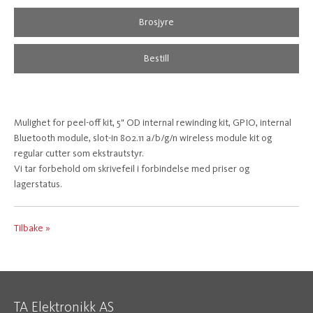
Brosjyre
Bestill
Mulighet for peel-off kit, 5" OD internal rewinding kit, GPIO, internal
Bluetooth module, slot-in 802.11 a/b/g/n wireless module kit og
regular cutter som ekstrautstyr.
Vi tar forbehold om skrivefeil i forbindelse med priser og
lagerstatus.
Tilbake »
TA Elektronikk AS