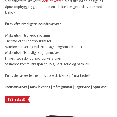
Vår anbefalte skriver til
dekketiketter
. Med sitt solide design og
åpne oppbygging gjør at man enkelt kan rengjøre skriveren ved
behov.
En av våre rimeligste industriskrivere.
Maks utskriftsbredde 107mm
Thermo eller Thermo Transfer
Windowsdriver og etikettdesignprogram inkludert.
Maks utskriftshastighet 305mm/sek
Finnes i 203 dpi og 300 dpi versjoner
Standard kommunkasjon er USB, LAN, serie og parallell.
En av de raskeste mellomklasse skriverne på markedet!
Industriskriver | Rask levering | 2 års garanti | Lagervare | Spør oss!