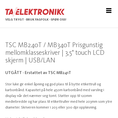
VELG TRYGT - BRUK FAGFOLK - SPØR OSS!
TSC MB240T / MB340T Prisgunstig
mellomklasseskriver | 3,5" touch LCD
skjerm | USB/LAN
UTGÅTT - Erstattet av TSC MB241T
Stor luke gir enkel åpning og god plass til å bytte etikettrull og
karbonbånd. Kapasitet på hele 450m karbonbånd med varsling i
display når det nærmer seg tomt. Støtter opp til 120mm
mediebredde og har plass til etikettruller med hele 203mm som ytre
diameter. Skriveren kommer i 203 eller 300 dpi oppløsning.