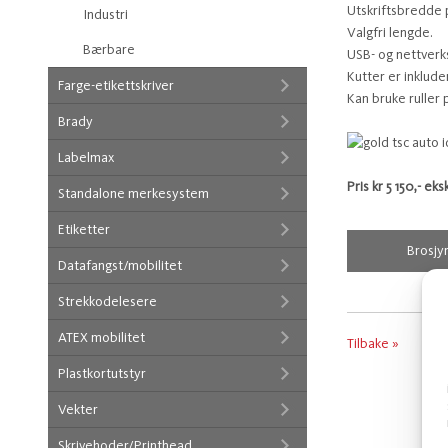
Utskriftsbredde
Industri
Valgfri lengde.
Bærbare
USB- og nettverk
Kutter er inkluder
Farge-etikettskriver
Kan bruke ruller 
Brady
Labelmax
Pris kr 5 150,- ek
Standalone merkesystem
Etiketter
Brosjy
Datafangst/mobilitet
Strekkodelesere
ATEX mobilitet
Tilbake »
Plastkortutstyr
Vekter
Skrivehoder/Printhead