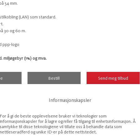
 på 54 mm.
stilkobling (LAN) som standard.
t.
på 30 og 60 m.
skl. miljøgebyr (1%) og mva.
re
Bestill
Send meg tilbud
Informasjonskapsler
For å gi de beste opplevelsene bruker vi teknologier som
informasjonskapsler for å lagre og/eller få tilgang til enhetsinformasjon. Å
samtykke til disse teknologiene vil tillate oss å behandle data som
nettleseradferd og unike ID-er på dette nettstedet.