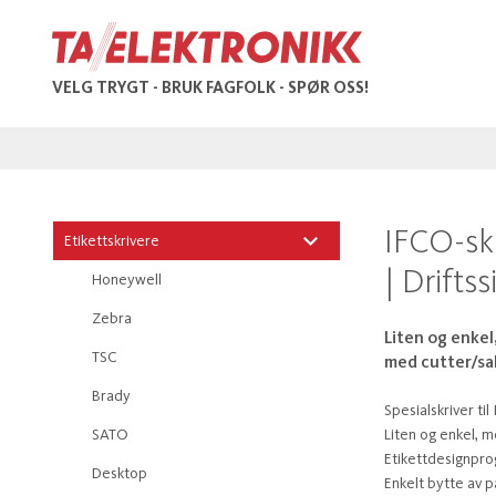
VELG TRYGT - BRUK FAGFOLK - SPØR OSS!
IFCO-skr
Etikettskrivere
| Driftss
Honeywell
Zebra
Liten og enkel
TSC
med cutter/sak
Brady
Spesialskriver til
SATO
Liten og enkel, me
Etikettdesignpro
Desktop
Enkelt bytte av pa