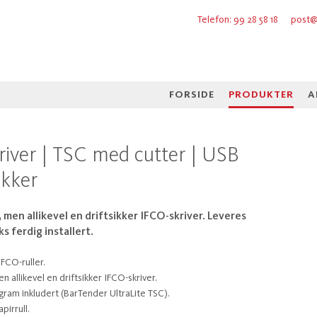
Telefon: 99 28 58 18
post@
FORSIDE
PRODUKTER
A
iver | TSC med cutter | USB
ikker
, men allikevel en driftsikker IFCO-skriver. Leveres
s ferdig installert.
 IFCO-ruller.
n allikevel en driftsikker IFCO-skriver.
gram inkludert (BarTender UltraLite TSC).
pirrull.