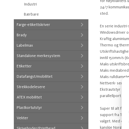
for høykvalitets 
Industri
24/7 kommunikasjo
sted.
Bærbare
Farge-etikettskriver
En serie industri-
Windowsdriver og
Brady
Kraftig alumini
Thermo og thermo
Labelmax
Utskriftshastighe
Standalone merkesystem
inntil 150mm/s (
Maks utskriftsbre
Etiketter
Maks mediabred
Datafangst/mobilitet
Maks rulldiamete
Nettverk- serie-
Strekkodelesere
Ekstrautstyr som 
parallellport (IEE
ATEX mobilitet
Plastkortutstyr
Super til alt fra 
support fra TA Ele
Vekter
valget. Med over 
kanskje Norges b
Skrivehoder/Printhead