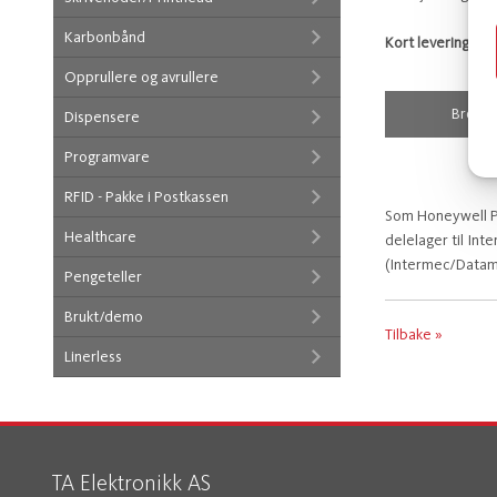
Karbonbånd
Kort leveringstid 
Opprullere og avrullere
Brosjy
Dispensere
Programvare
RFID - Pakke i Postkassen
Som Honeywell Pr
Healthcare
delelager til Int
(Intermec/Datama
Pengeteller
Brukt/demo
Tilbake »
Linerless
TA Elektronikk AS