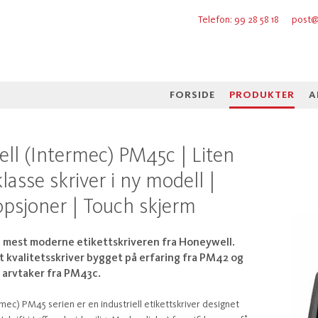
Telefon: 99 28 58 18
post@
FORSIDE
PRODUKTER
A
ll (Intermec) PM45c | Liten
asse skriver i ny modell |
psjoner | Touch skjerm
 mest moderne etikettskriveren fra Honeywell.
 kvalitetsskriver bygget på erfaring fra PM42 og
 arvtaker fra PM43c.
ec) PM45 serien er en industriell etikettskriver designet