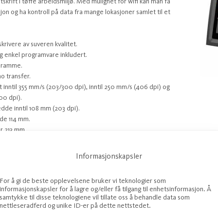
utskrift i tøffe arbeidsmiljø. Med mulighet for wifi kan man få
n og ha kontroll på data fra mange lokasjoner samlet til et
skrivere av suveren kvalitet.
 enkel programvare inkludert.
umramme.
 transfer.
t inntil 355 mm/s (203/300 dpi), inntil 250 mm/s (406 dpi) og
600 dpi).
dde inntil 108 mm (203 dpi).
de 114 mm.
r 213 mm.
 og USB interface som standard.
intern oppruller, dispenseringsenhet, present sensor (LTS),
Informasjonskapsler
E 1284) og saks/cutter er tilgjengelig på forespørsel.
For å gi de beste opplevelsene bruker vi teknologier som
lager til produksjonslokale. Kvalitet i alle ledd, og med
informasjonskapsler for å lagre og/eller få tilgang til enhetsinformasjon. Å
ktronikk i ryggen er du sikker på at du gjør det riktige
samtykke til disse teknologiene vil tillate oss å behandle data som
30 års erfaring og som sertifisert partner er TA Elektronikk
nettleseradferd og unike ID-er på dette nettstedet.
este på Honeywell.