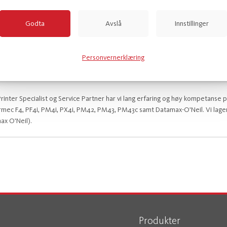
| Kontakt oss for priser.
Godta
Avslå
Innstillinger
re
Send meg tilbud
Personvernerklæring
inter Specialist og Service Partner har vi lang erfaring og høy kompetanse 
ermec F4, PF4i, PM4i, PX4i, PM42, PM43, PM43c samt Datamax-O'Neil. Vi lagerf
x O'Neil).
Produkter