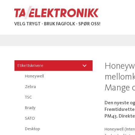
VELG TRYGT - BRUK FAGFOLK - SPØR OSS!
Honeywe
Etikettskrivere
mellomkl
Honeywell
Mange o
Zebra
TSC
Den nyeste og
Brady
Fremtidsrettet
PM43. Direkte
SATO
Desktop
Honeywell (Interm