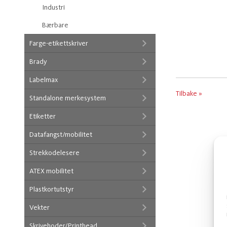
Industri
Bærbare
Farge-etikettskriver
Brady
Labelmax
Tilbake »
Standalone merkesystem
Etiketter
Datafangst/mobilitet
Strekkodelesere
ATEX mobilitet
Plastkortutstyr
Vekter
Skrivehoder/Printhead