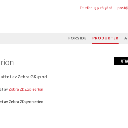
Telefon: 99 28 58 18
post@
FORSIDE
PRODUKTER
A
rion
tattet av Zebra GK420d
et av
Zebra ZD420-serien
et av Zebra ZD420-serien