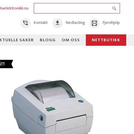
taelektronikk.no
Kontakt
Nedlasting
Fjernhjelp
KTUELLE SAKER
BLOGG
OM OSS