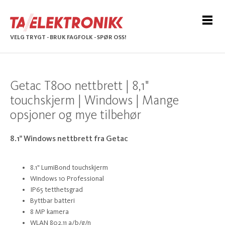
VELG TRYGT - BRUK FAGFOLK - SPØR OSS!
Getac T800 nettbrett | 8,1"
touchskjerm | Windows | Mange
opsjoner og mye tilbehør
8.1" Windows nettbrett fra Getac
8.1" LumiBond touchskjerm
Windows 10 Professional
IP65 tetthetsgrad
Byttbar batteri
8 MP kamera
WLAN 802.11 a/b/g/n